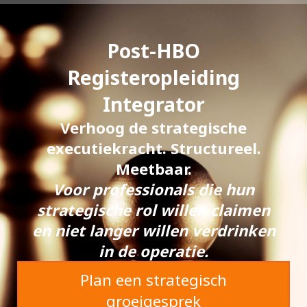
Post-HBO
Registeropleiding
Integrator
Verhoog de strategische
executiekracht. Structureel.
Meetbaar.
Voor professionals die hun
strategische rol willen claimen
en niet langer willen verdrinken
in de operatie.
Plan een strategisch
groeigesprek